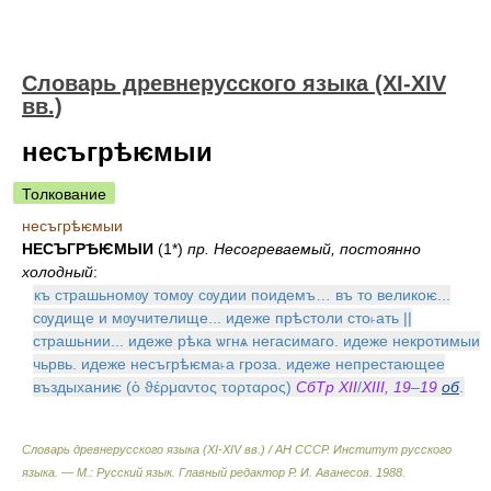
Словарь древнерусского языка (XI-XIV
вв.)
несъгрѣѥмыи
Толкование
несъгрѣѥмыи
НЕСЪГРѢѤМЫИ
(1*)
пр. Несогреваемый, постоянно
холодный
:
къ страшьномѹ томѹ сѹдии поидемъ… въ то великоѥ...
сѹдище и мѹчителище... идеже прѣстоли сто˫ать ||
страшьнии... идеже рѣка ѡгнѧ негасимаго. идеже некротимыи
чьрвь. идеже несъгрѣѥма˫а гроза. идеже непрестающее
въздыханиѥ (ὁ ϑέρμαντος τορταρος)
СбТр XII
/
XIII, 19
–
19
об
.
Словарь древнерусского языка (XI-XIV вв.) / АН СССР. Институт русского
языка. — М.: Русский язык
.
Главный редактор Р. И. Аванесов
.
1988
.