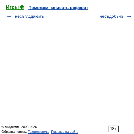
Игры ⚽
Поможем написать реферат
несъглѧдаѥмъ
несъдобьнъ
© Академик, 2000-2026
18+
Обратная связь:
Техподдержка
,
Реклама на сайте